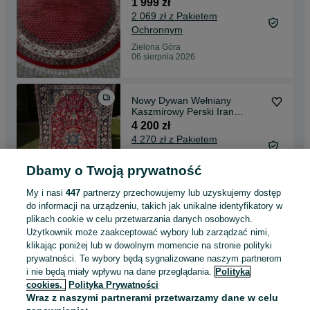
1 999 zł
2 069 zł z Pakietem
Ochronnym
Zielona Góra
06 sierpnia 2026
Nowy Dywan Wełniany
Kaszmirowy Perski Iran
Keshan 340x200 gal. 28 tyś
4 200 zł
4 270 zł z Pakietem
Ochronnym
Dbamy o Twoją prywatność
Zielona Góra
06 sierpnia 2026
My i nasi
447
partnerzy przechowujemy lub uzyskujemy dostęp
do informacji na urządzeniu, takich jak unikalne identyfikatory w
plikach cookie w celu przetwarzania danych osobowych.
Nowy Dywan Perski
Użytkownik może zaakceptować wybory lub zarządzać nimi,
kaszmirowy + jedwab Iran
klikając poniżej lub w dowolnym momencie na stronie polityki
Moud 300x200 gal.23 tyś
3 800 zł
prywatności. Te wybory będą sygnalizowane naszym partnerom
3 870 zł z Pakietem
i nie będą miały wpływu na dane przeglądania.
Polityka
Ochronnym
cookies,
Polityka Prywatności
Zielona Góra
Wraz z naszymi partnerami przetwarzamy dane w celu
06 sierpnia 2026