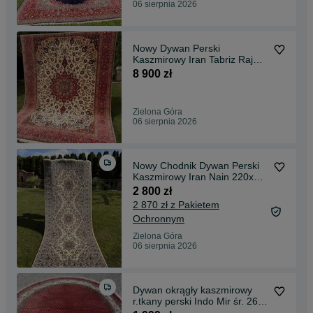
06 sierpnia 2026
Nowy Dywan Perski
Kaszmirowy Iran Tabriz Raj
350x250 sklep 40 tyś
8 900 zł
Zielona Góra
06 sierpnia 2026
Nowy Chodnik Dywan Perski
Kaszmirowy Iran Nain 220x90
sklep 22 tyś
2 800 zł
2 870 zł z Pakietem
Ochronnym
Zielona Góra
06 sierpnia 2026
Dywan okrągły kaszmirowy
r.tkany perski Indo Mir śr. 260
cm gal.12 tyś