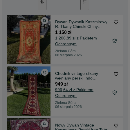
Dywan Dywanik Kaszmirowy
R. Tkany Chiński Chiny
190x93 galeria 5 tyś
1 150 zł
1 206,89 zł z Pakietem
Ochronnym
Zielona Góra
06 sierpnia 2026
Chodnik vintage r.tkany
wełniany perski Indo
Hamadan 392x83 gal. 7 tys
949 zł
996,64 zł z Pakietem
Ochronnym
Zielona Góra
06 sierpnia 2026
Nowy Dywan Vintage
Kaszmirowy Perski Iran Tabriz