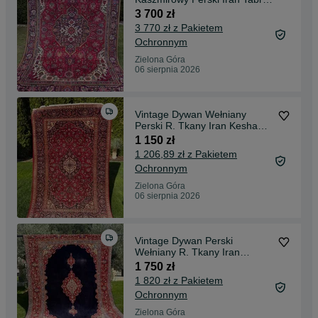
335x235 NAJTANIEJ
3 700 zł
3 770 zł z Pakietem
Ochronnym
Zielona Góra
06 sierpnia 2026
Vintage Dywan Wełniany
Perski R. Tkany Iran Keshan
210x140 NAJTANIEJ w PL
1 150 zł
1 206,89 zł z Pakietem
Ochronnym
Zielona Góra
06 sierpnia 2026
Vintage Dywan Perski
Wełniany R. Tkany Iran
Keshan 340x245 gal.14 tys
1 750 zł
1 820 zł z Pakietem
Ochronnym
Zielona Góra